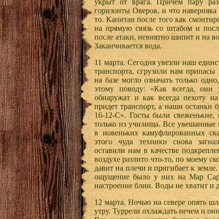
укрыт от врага. Причем пару ра
горизонты Оверов, и что наверняка 
то. Капитан после того как смонти
на прямую связь со штабом и посл
после атаки, невнятно шипит и на в
Заканчивается вода.
11 марта. Сегодня увезли наш един
транспорта, сгрузили нам припасы 
на базе могло означать только одн
этому поводу: «Как всегда, они 
обнаружат и как всегда пехоту на
придет транспорт, а наши останки б
16-12-С». Госты были свеженькие, 
только из училища. Все увешанные
в новеньких камуфлированных ска
этого чуда техники снова загна
оставили нам в качестве подкрепле
воздухе разлито что-то, по моему ск
давит на плечи и пригибает к земле.
ощущение было у них на Мар Саре
настроение блин. Воды не хватит и д
12 марта. Ночью на севере опять шл
утру. Туррели охлаждать нечем и он