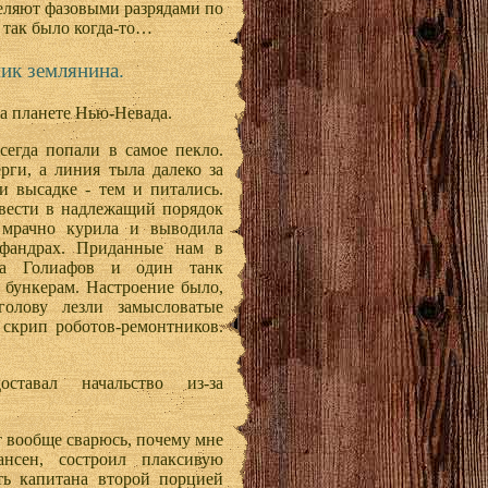
реляют фазовыми разрядами по
так было когда-то…
ник землянина.
а планете Нью-Невада.
егда попали в самое пекло.
ерги, а линия тыла далеко за
и высадке - тем и питались.
ивести в надлежащий порядок
 мрачно курила и выводила
афандрах. Приданные нам в
ра Голиафов и один танк
 бункерам. Настроение было,
голову лезли замысловатые
 скрип роботов-ремонтников.
тавал начальство из-за
т вообще сварюсь, почему мне
ансен, состроил плаксивую
ь капитана второй порцией