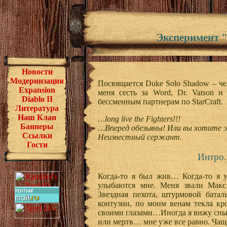
Эксперимент 
Новости
Модернизация
Посвящается Duke Solo Shadow – че
Expansion
меня сесть за Word, Dr. Vatson 
Diablo II
бессменным партнерам по StarCraft.
Литература
Наш Клан
…long live the Fighters!!!
Баннеры
…Вперед обезьяны! Или вы хотите 
Ссылки
Неизвестный сержант.
Гости
Интро.
Когда-то я был жив… Когда-то я у
улыбаются мне. Меня звали Макс 
Звездная пехота, штурмовой батал
контузии, по моим венам текла кр
своими глазами…Иногда я вижу сны 
или мертв… мне уже все равно. Чаще