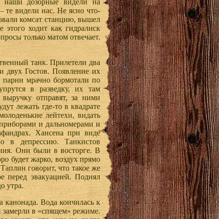
з наши дозорные видели на
– те видели нас. Не ясно что-
ровали комсат станцию, вышел
е этого ходит как гидралиск
опросы только матом отвечает.
ственный танк. Прилетели два
и двух Гостов. Появление их
о, парни мрачно бормотали по
упрутся в разведку, их там
 выручку отправят, за ними
удут лежать где-то в квадрате
молоденькие лейтехи, видать
 приборами и дальномерами и
фандрах. Хансена при виде
ло в депрессию. Танкистов
ния. Они были в восторге. В
оро будет жарко, воздух прямо
 Таплин говорит, что такое же
 перед эвакуацией. Поднял
о утра.
а канонада. Вода кончилась к
и замерли в «спящем» режиме.