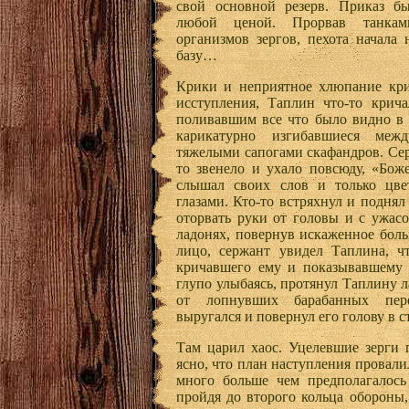
свой основной резерв. Приказ бы
любой ценой. Прорвав танкам
организмов зергов, пехота начала
базу…
Крики и неприятное хлюпание кри
исступления, Таплин что-то крича
поливавшим все что было видно в 
карикатурно изгибавшиеся ме
тяжелыми сапогами скафандров. Сер
то звенело и ухало повсюду, «Бож
слышал своих слов и только цве
глазами. Кто-то встряхнул и поднял
оторвать руки от головы и с ужас
ладонях, повернув искаженное бол
лицо, сержант увидел Таплина, чт
кричавшего ему и показывавшему к
глупо улыбаясь, протянул Таплину 
от лопнувших барабанных пере
выругался и повернул его голову в с
Там царил хаос. Уцелевшие зерги 
ясно, что план наступления провали
много больше чем предполагалось 
пройдя до второго кольца обороны