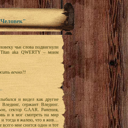
"Человек"
ловеку чьи слова подвигнули
и Titan aka QWERTY – моим
жить вечно?!
..
лыбался и видел как другие
Влединг, сержант Влединг.
ьон, сектор GAAR. Ранения,
овь и я мог смотреть на мир
и тогда я жалею, что я жив…
 всего мне снится один и тот