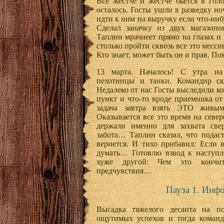
Все жестче и жестче бьется в гол
осталось. Госты ушли в разведку н
идти к ним на выручку если что-ниб
Сделал заначку из двух магазино
Таплин мрачнеет прямо на глазах и
столько пройти сквозь все это мессив
Кто знает, может быть он и прав. По
13 марта. Началось! С утра на
пехотинцы и танки. Командир ска
Недалеко от нас Госты выследили к
пункт и что-то вроде приемника о
задача завтра взять ЭТО живым
Оказывается все это время на севе
держали именно для захвата свер
забота… Таплин сказал, что подас
вернется. И тихо прибавил: Если
думать… Готовлю взвод к наступл
хуже другой: Чем это кончи
предчувствия…
Пауза 1. Инф
Высадка тяжелого десанта на п
ощутимых успехов и тогда команд