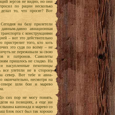
иций зергов не видно, но они
апросил по рации несколько
 делал то, что просят? Вот
Сегодня на базу прилетели
 давным-давно авиационная
 транспорта с конструкциями
цией – вот это действительно
о пристрелит того, кто хоть
бочих это судя по всему – не
 ничуть не переживали за свою
ов и патронов. Самолеты
арням пришлось не сладко. На
 и насупленные пехотинцы
ь все улетели не в сторону
на север. Вот тебе и авиа-
о окончательно, несмотря на
 севере шли бои и марево
ра.
До сих пор не могу понять,
деля на позициях, а еще ни
 слышна канонада и марево со
наш блок пост был так хорошо