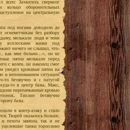
л ясен: Захватить свермозг
и кольцо оборонительных
 наступление на центральную
па под ногами доводили до
л огнеметчикам без разбору
дыму, мелькали люди и тени
жду всплесками жижи под
жант ничего не слышал, что-
е.. как мне больно…», он не
тные пятна мелькали перед
 его с колен, он наконец смог
ом увидел кровавые пятна на
ью и непониманием ситуации
о-то беззвучно и с натугой
уда-то в центр базы, Макс,
ладони перепачканные кровью
понок. Таплин беззвучно
торону базы.
пошли в контр-атаку и стало
лся. Тварей оказалось больше,
и пехота завязла, так и не
, уцелевшие танки торопливо