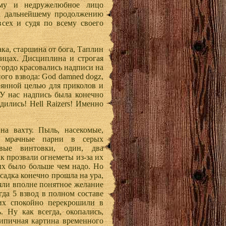
ему и недружелюбное лицо
 к дальнейшему продолжению
сех и судя по всему своего
ка, старшина от бога, Таплин
ицах. Дисциплина и строгая
гордо красовались надписи на
ого взвода: God damned dogz,
тоянной целью для приколов и
 У нас надпись была конечно
дились! Hell Raizers! Именно
на вахту. Пыль, насекомые,
и мрачные парни в серых
овые винтовки, один, два
ак прозвали огнеметы из-за их
ых было больше чем надо. Но
ысадка конечно прошла на ура,
ляли вполне понятное желание
огда 5 взвод в полном составе
их спокойно перекрошили в
. Ну как всегда, окопались,
Типичная картина временного