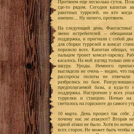
Протянем еще несколько суток. Поз
где-то рядом. Сегодня капитан з
ракетных туррелей, но кто когда
именно… Ну ничего, протянем.
На следующий день. Фантастика! 
звено истребителей – обещанная
поддержка, и пригнали с собой два
для сборки туррелей и комсат стан
поразило всех. Капитан обещал, чт
пальцем тронет комсат-тарелку. Ра
касалось. На мой взгляд только они
шкуру. Уроды. Немного припас
выглядели не очень – видно, что п
расспросы пилоты не отвечали
разбрелись по базе. Разгрузившис
предполагаемой базы, а куда-то 
поддержка. Настроение у всех упал
туррелки и станцию. Ночью на
светилось на горизонте до самого ут
10 марта. День прошел так себе. 
почему нас не атакуют? Вторая не
одной атаки не было. Хотя по ночам
всех сторон. Не может быть чтобы 