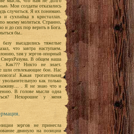
ове мысль, что нам не долго
очью. Мои солдаты отказались
удь случиться. Я их понимаю.
в и сухпайка в кристаллах.
 по моему молиться. Странно,
о и до сих пор верить в Бога.
мыться бы..
 базу высадились тяжелые
зал, что завтра наступаем.
олонию, там у зергов опорный
т СверхРазума. В общем наша
. Как??? Никто не знает.
ре шли отвлекающие бои. Нас
хмозга! Какая трогательная
т увольнительную как только
 выживу… . Я не знаю что и
ению. В голове мысли одна
ться? Нехорошие у меня
ормация.
озиции зергов не принесла
ование двинуло на позиции