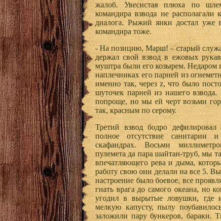
жалоб. Увесистая плюха по шл
командира взвода не располагали
диалога. Рыжий янки достал уже в
командира тоже.
- На позицию, Марш! – старый служа
держал свой взвод в ежовых рукав
муштра были его козырем. Недаром 
наплечниках его парней из огнеметн
именно так, через z, что было пос
шуточек парней из нашего взвода.
попроще, но мы ей черт возьми гор
так, красным по серому.
Третий взвод бодро дефилировал 
полное отсутствие санитарии 
скафандрах. Восьми миллиметр
пулемета да пара шайтан-труб, мы т
впечатляющего рева и дыма, котор
работу свою они делали на все 5. В
настроение было боевое, все прояв
гнать врага до самого океана, но к
угодил в вырытые ловушки, где 
мелкую капусту, пылу поубавилось
заложили пару бункеров, бараки. 