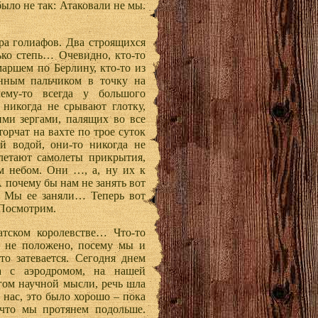
было не так: Атаковали не мы.
ра голиафов. Два строящихся
ько степь… Очевидно, кто-то
аршем по Берлину, кто-то из
нным пальчиком в точку на
ему-то всегда у большого
 никогда не срывают глотку,
ми зергами, палящих во все
торчат на вахте по трое суток
й водой, они-то никогда не
улетают самолеты прикрытия,
м небом. Они …, а, ну их к
А почему бы нам не занять вот
 Мы ее заняли… Теперь вот
 Посмотрим.
атском королевстве… Что-то
го не положено, посему мы и
то затевается. Сегодня днем
а с аэродромом, на нашей
гом научной мысли, речь шла
т нас, это было хорошо – пока
 что мы протянем подольше.