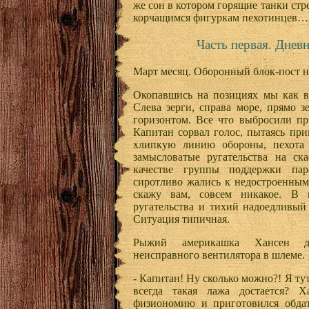
же сон в котором горящие танки ст
корчащимся фигуркам пехотинцев… 
Часть первая. Днев
Март месяц. Оборонный блок-пост н
Окопавшись на позициях мы как вс
Слева зерги, справа море, прямо з
горизонтом. Все что выбросили пр
Капитан сорвал голос, пытаясь пр
хлипкую линию обороны, пехота
замысловатые ругательства на ск
качестве группы поддержки па
сиротливо жались к недостроенным
скажу вам, совсем никакое. В 
ругательства и тихий надоедливый
Ситуация типичная.
Рыжий америкашка Хансен дос
неисправного вентилятора в шлеме.
- Капитан! Ну сколько можно?! Я ту
всегда такая лажа достается? Х
физиономию и приготовился обдат