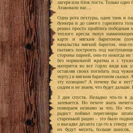
лагеря или блок поста. Только одно 
Атаковали нас…
Одна рота пехтуры, один танк и па
бункера и до самого горизонта тол
решил просто пройтись победным м
теплого кресла ткнул наманикюре
карте и мягким баритоном (поч
начальства мягкий баритон, они-то
пытаясь построить под наступающи
стороны парней, они-то никогда не 
без нормальной жратвы и с тухло
матерятся во все горло видя как 
оставляя своих погибать под чужи
черту.) и мягким баритоном сказал: 
эту позицию? А почему бы и нет?
сидим и не знаем, что будет дальше.
3 дня спустя. Неладно что-то в д
затевается. Но пехоте знать ниче
помираем незнамо за что. Но что-
радист поймал переговоры штаб
старенькой рации – это было подви
о высадке десанта где-то к северу о
их будут месить, больше шансов,