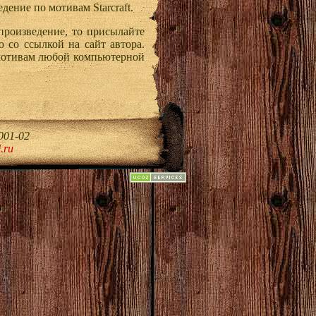
дение по мотивам Starcraft.
 произведение, то присылайте
 со ссылкой на сайт автора.
мотивам любой компьютерной
001-02
.ru