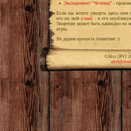
Эксперимент "Человек"
- произве
Если вы хотите увидеть здесь свое
его на мой
e-mail
- я его опубликую
Творение может быть написано по 
игры.
Не дадим пропасть талантам! :)
©Alco [RV] 2
alc0@mail