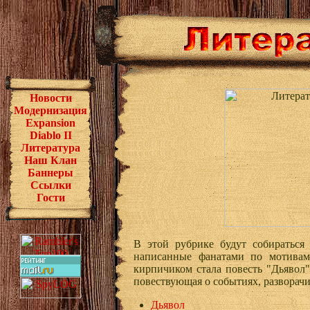
Новости
Модернизация
Expansion
Diablo II
Литература
Наш Клан
Баннеры
Ссылки
Гости
В этой рубрике будут собираться 
написанные фанатами по мотива
кирпичиком стала повесть "Дьявол"
повествующая о событиях, разворачи
Дьявол