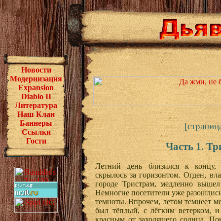
Новости
Модернизация
Expansion
Diablo II
Литература
Наш Клан
Баннеры
[страница
Ссылки
Гости
Часть 1. Т
Летний день близился к концу,
скрылось за горизонтом. Огден, вл
городе Тристрам, медленно вышел 
Немногие посетители уже разошлись 
темноты. Впрочем, летом темнеет ме
был тёплый, с лёгким ветерком, и
красным от заходящего солнца. По