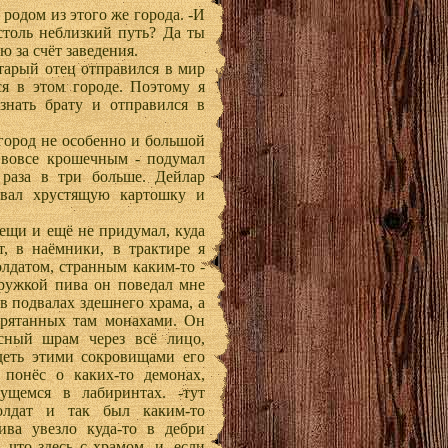
 родом из этого же города. -И
 столь неблизкий путь? Да ты
ю за счёт заведения.
старый отец отправился в мир
ся в этом городе. Поэтому я
знать брату и отправился в
город не особенно и большой
 вовсе крошечным - подумал
 раза в три больше. Дейлар
евал хрустящую картошку и
 вещи и ещё не придумал, куда
т, в наёмники, в трактире я
лдатом, странным каким-то -
кружкой пива он поведал мне
в подвалах здешнего храма, а
прятанных там монахами. Он
сный шрам через всё лицо,
деть этими сокровищами его
 понёс о каких-то демонах,
ущемся в лабиринтах. -тут
солдат и так был каким-то
ва увезло куда-то в дебри
 что здесь с храмом, и, если