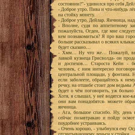
состоянии?"- удивился про себя Дей
- Доброе утро. Пива и что-нибудь лёг
на стойку монету.
- Доброе утро, Дейлар. Яичница, на
- Вполне, судя по аппетитному за
пожалуйста, Огден, где мне следуе
кем познакомиться? Я про ваш горо
больше рассказывал о всяких клыкас
будет сказано…
- Хмм… Ну что же… Пожалуй, вы, 
лавкой кузнеца Грисволда- он прод
и доспехов… Староста Кейн - б
человек, с ним интересно поговор
центральной площади, у фонтана. 
если заболеете, обращайтесь к нему
речку, на отшибе стоит дом ведьмы 
будет о чём поговорить, уж больно
Хотя, я слышал, у неё водятся кое-
они вам понадобятся- можете обра
яичница.
- Ага, большое спасибо. Ну, день
сейчас позавтракаю и пойду осмотр
поудобнее устраиваясь.
- Очень хорошо, - улыбнулся ему Ог
отсчитывающему деньги у стойки.