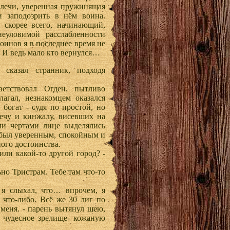
плечи, уверенная пружинящая
и заподозрить в нём воина.
 скорее всего, начинающий,
еуловимой расслабленности
оинов я в последнее время не
. И ведь мало кто вернулся…
 сказал странник, подходя
ветствовал Огден, пытливо
лагал, незнакомцем оказался
богат - судя по простой, но
ечу и кинжалу, висевших на
ми чертами лице выделялись
аз был уверенным, спокойным и
ого достоинства.
или какой-то другой город? -
ьно Тристрам. Тебе там что-то
 я слыхал, что… впрочем, я
 что-либо. Всё же 30 лиг по
 меня. - парень вытянул шею,
л чудесное зрелище- кожаную