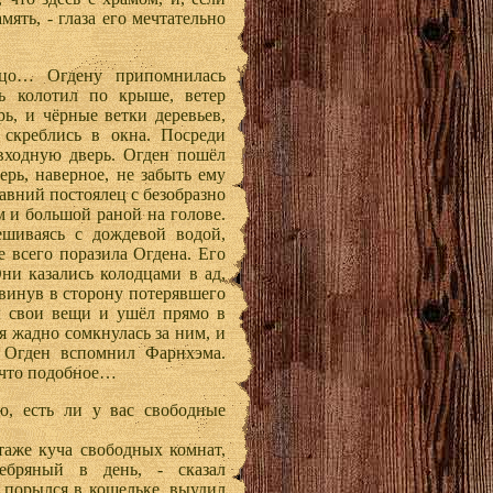
мять, - глаза его мечтательно
ицо… Огдену припомнилась
ь колотил по крыше, ветер
рь, и чёрные ветки деревьев,
скреблись в окна. Посреди
 входную дверь. Огден пошёл
перь, наверное, не забыть ему
давний постоялец с безобразно
 и большой раной на голове.
ешиваясь с дождевой водой,
е всего поразила Огдена. Его
Они казались колодцами в ад,
винув в сторону потерявшего
ал свои вещи и ушёл прямо в
я жадно сомкнулась за ним, и
 Огден вспомнил Фарнхэма.
ечто подобное…
, есть ли у вас свободные
этаже куча свободных комнат,
ебряный в день, - сказал
 порылся в кошельке, выудил