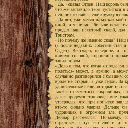
- Да, - сказал Огден. Наш король был
что же заставило тебя пуститься в
пей, не стесняйся, ещё кружку я наль
- Да вот, уже месяц назад как мой 
иной, и я не мог больше оставать
продал наш нехитрый скарб, дал 
Тристрам.
- Но почему же именно сюда? Наш 
(а после недавних событий стал и
Огден), Вестмарч, наверное, и то
кивнул головой, торопливо прож
запил пивом.
- Дело в том, что когда я продавал
податься- может, в армию, а може
случайно разговорился с бывшим со
вроде не старый, а уже седой. За 
удивительные вещи, которые таятся 
также о несметных сокровищах, с
даже продемонстрировал мне ужа
утверждая, что при попытке завла
кто-то сильно ударил. Дальше он
чудовищах и огромном зле, пряч
Дейлар рассмеялся. -По-моему, 
странным, а тут его ещё и от пи
фантазии. Ну, я и решил проверить,