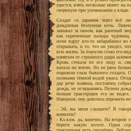
удастся, взять несколько монет на па
сверкнули при упоминании о кладе.
Солдат со шрамом через всё л
дождливая безлунная ночь. Ливен
завывал за окном, как раненый зве
как скрюченные пальцы чудовищ, 
ночи вдруг кто-то забарабанил во
открывать, и то, что он увидел, те
всю жизнь. За порогом стоял его не
измятым от страшного удара шлемом
Кровь стекала по его лицу и, см
капала на землю. Но не рана больш
поразили глаза бывалого солдата. 
полными тёмной водой ужаса. Отод
дар речи хозяина, постоялец собр
дождь, не оглядываясь. Пелена дожд
больше трактирщик его не видел.
Наверное, ему довелось пережить н
- Эй, вы меня слышите? Я говорю
комнаты?
- Кх-кхм, да, конечно. На втором 
берите какую хотите. Один сер
трактирщик чуть смущённо. Дейлар