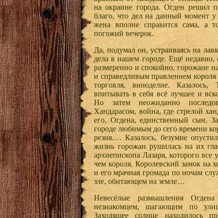
на окраине города. Огден решил п
благо, что дел на данный момент у
жена вполне справится сама, а т
погожий вечерок.
Да, подумал он, устраиваясь на лавк
дела в нашем городе. Ещё недавно, 
размеренно и спокойно, горожане н
и справедливым правлением короля 
торговля, виноделие. Казалось, 
впитывать в себя всё лучшее и вск
Но затем неожиданно последо
Хандарасом, война, где стрелой ха
его, Огдена, единственный сын. З
городе любимым до сего времени ко
резня.… Казалось, безумие опусти
жизнь горожан рушилась на их гла
архиепископа Лазаря, которого все
чем короля. Королевский замок на х
и его мрачная громада по ночам сл
зле, обитающем на земле…
Невесёлые размышления Огдена
незнакомцем, шагающим по ули
Заходящее солнце находилось п