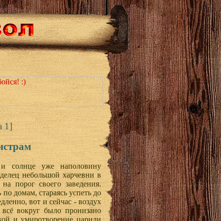
 1]
ристрам
 и солнце уже наполовину
аделец небольшой харчевни в
на порог своего заведения.
по домам, стараясь успеть до
дленно, вот и сейчас - воздух
 всё вокруг было пронизано
кой и умиротворение царили