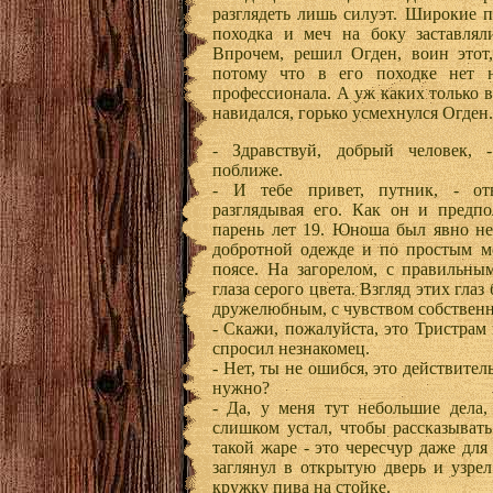
разглядеть лишь силуэт. Широкие 
походка и меч на боку заставлял
Впрочем, решил Огден, воин этот,
потому что в его походке нет н
профессионала. А уж каких только в
навидался, горько усмехнулся Огден
- Здравствуй, добрый человек, -
поближе.
- И тебе привет, путник, - от
разглядывая его. Как он и предпо
парень лет 19. Юноша был явно не 
добротной одежде и по простым м
поясе. На загорелом, с правильны
глаза серого цвета. Взгляд этих гл
дружелюбным, с чувством собственн
- Скажи, пожалуйста, это Тристрам 
спросил незнакомец.
- Нет, ты не ошибся, это действител
нужно?
- Да, у меня тут небольшие дела,
слишком устал, чтобы рассказывать
такой жаре - это чересчур даже для
заглянул в открытую дверь и узре
кружку пива на стойке.