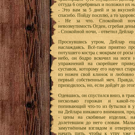
оттуда 6 серебряных и положил их на
- Это вам за 5 дней и за вкусне
спасибо. Пойду посплю, а то здорово
- Не за что. Спокойной ноч
невозмутимость Огден, сгребая деньг
- Спокойной ночи, - ответил Дейлар 
Проснувшись утром, Дейлар ещ
наслаждаясь. Всё-таки приятно пр
потухшего костра с мокрым от росы
небо, он бодро вскочил на ноги 
упражнений на скорейшее прив
суставов, которому его научил ста
из ножен свой клинок и любовно о
первый собственный меч. Правда,
приходилось, но, если дойдёт до этог
Одевшись, он спустился вниз, в тра
несколько горожан и какой-т
попивающий что-то из бутылки в у
на Дейлара никакого внимания, про
- цены на скобяные изделия, н
долетевшим до него словам. Малы
замутнённым взглядом и отвернулс
начать пить, чтобы к утру уже 