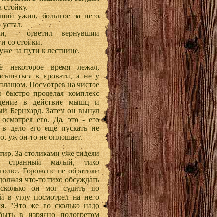
 стойку.
йший ужин, большое за него
 устал.
и, - ответил вернувший
и со стойки.
уже на пути к лестнице.
ё некоторое время лежал,
осыпаться в кровати, а не у
 плащом. Посмотрев на чистое
и быстро проделал комплекс
едение в действие мышц и
рый Бернхард. Затем он вынул
смотрел его. Да, это - его
 в дело его ещё пускать не
о, уж он-то не оплошает.
ктир. За столиками уже сидели
о странный малый, тихо
голке. Горожане не обратили
должая что-то тихо обсуждать
асколько он мог судить по
й в углу посмотрел на него
я. "Это же во сколько надо
быть в изрядно подогретом