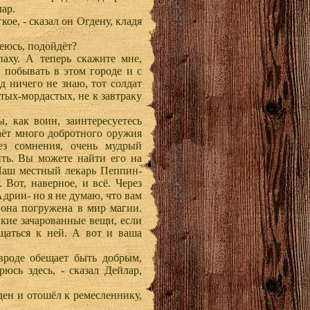
лар.
кое, - сказал он Огдену, кладя
деюсь, подойдёт?
паху. А теперь скажите мне,
т побывать в этом городе и с
д ничего не знаю, тот солдат
тых-мордастых, не к завтраку
как воин, заинтересуетесь
аёт много добротного оружия
ез сомнения, очень мудрый
ить. Вы можете найти его на
Наш местный лекарь Пеппин-
. Вот, наверное, и всё. Через
Адрии- но я не думаю, что вам
 она погружена в мир магии.
какие зачарованные вещи, если
щаться к ней. А вот и ваша
 вроде обещает быть добрым,
юсь здесь, - сказал Дейлар,
ден и отошёл к ремесленнику,