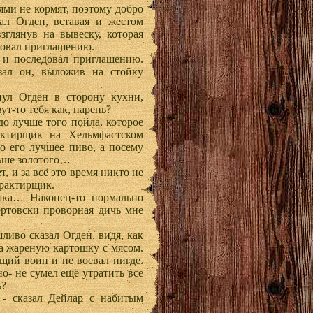
нями не кормят, поэтому добро
ал Огден, вставая и жестом
зглянув на вывеску, которая
едовал приглашению.
т и последовал приглашению.
зал он, выложив на стойку
нул Огден в сторону кухни,
ут-то тебя как, парень?
до лучше того пойла, которое
ктирщик на Хельмфастском
то его лучшее пиво, а посему
ньше золотого…
, и за всё это время никто не
трактирщик.
шка… Наконец-то нормально
ертовски проворная дичь мне
шливо сказал Огден, видя, как
а жареную картошку с мясом.
щий воин и не воевал нигде.
но- не сумел ещё утратить все
ь?
 - сказал Дейлар с набитым