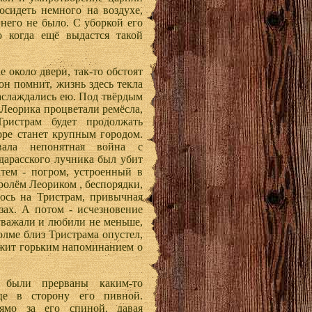
осидеть немного на воздухе,
 него не было. С уборкой его
о когда ещё выдастся такой
е около двери, так-то обстоят
он помнит, жизнь здесь текла
аслаждались ею. Под твёрдым
Леорика процветали ремёсла,
Тристрам будет продолжать
оре станет крупным городом.
вала непонятная война с
ндарасского лучника был убит
атем - погром, устроенный в
ролём Леориком , беспорядки,
лось на Тристрам, привычная
зах. А потом - исчезновение
 уважали и любили не меньше,
олме близ Тристрама опустел,
ужит горьким напоминанием о
 были прерваны каким-то
це в сторону его пивной.
рямо за его спиной, давая