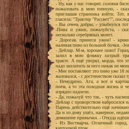
- Ну, как у нас говорят, соловья бас
пожаловать в мою пивную, - сказ
приглашая странника войти. Тот, в
гласила: "Трактир "Рассвет"", посл
- Вы очень добры, - улыбнулся то
-Пива и ужин, пожалуйста, - ска
несколько серебряных монет.
- Дорогая, принеси ужин! - крик
наливая пиво из большой бочки. -Зов
- Дейлар. М-м, хорошее пиво! Гораз
залил в мою фляжку хитрый тра
тракте. А ещё уверял, морда, что э
надо заплатить за него никак не ме
- Мне поставляют это пиво уже 18 лет
жаловался, - с достоинством сказал 
- Немудрено. Ага, а вот и карто
поем, а то эта походная жизнь и ч
изрядно надоели.
- Да, пожалуй что так, - чуть насме
Дейлар с проворством набросился н
Парень действительно ещё начинаю
Да и из дому ушёл, наверное, недав
домашние привычки. - Откуда идёш
- Из Вестмарча. Отличный город,
картошкой ртом.