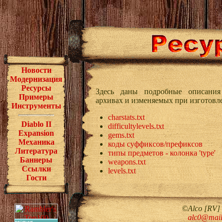
Новости
Mодернизация
Ресурсы
Здесь даны подробные описания
Примеры
архивах и изменяемых при изготов
Инструменты
charstats.txt
Diablo II
difficultylevels.txt
Expansion
gems.txt
Механика
коды суффиксов/префиксов
Литература
типы предметов - колонка 'type'
Баннеры
weapons.txt
Ссылки
levels.txt
Гости
©Alco [RV]
alc0@mail