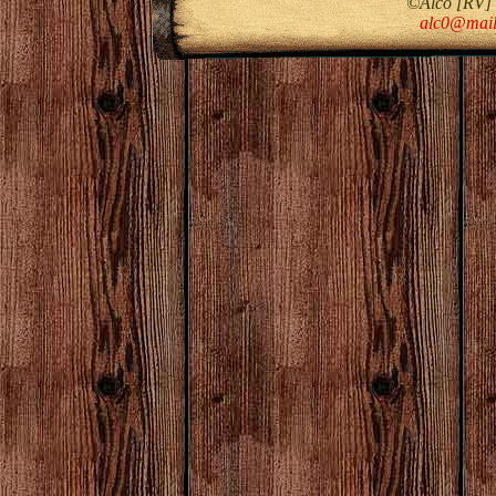
©Alco [RV]
alc0@mail