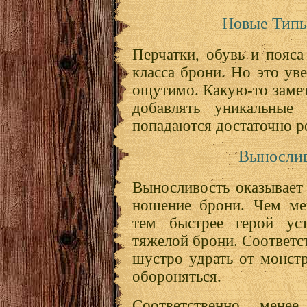
Новые Типы
Перчатки, обувь и пояс
класса брони. Но это ув
ощутимо. Какую-то заме
добавлять уникальные 
попадаются достаточно р
Вынослив
Выносливость оказывает
ношение брони. Чем ме
тем быстрее герой ус
тяжелой брони. Соответс
шустро удрать от монст
обороняться.
Соответственно, мене