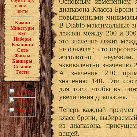
обувь и др.
Основным изменением я
шлемы
диапазона Класса Брони 
щиты
повышенными минимальн
Камни
В Diablo максимальные з
Микстуры
лежали между 200 и 300 
Куб
Наборы
это значение лежит межд
Клавиши
не означает, что персона
Сеть
Файлы
абсолютно неуязви
Баннеры
эквивалентно значению 2
Ссылки
А значение 220 прим
Гости
значению 140. Эти соо
для того, чтобы вы по
увеличения диапазона.
Теперь каждый предмет 
класс брони, выбираемы
из диапазона, присущем
вещей.