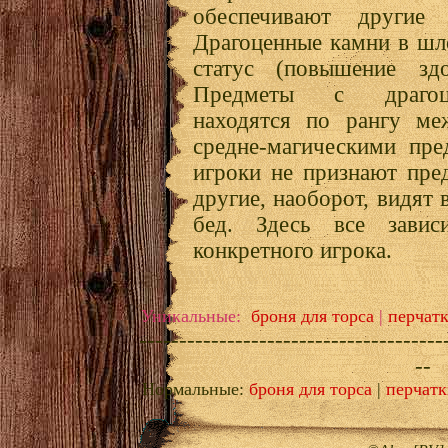
обеспечивают другие
Драгоценные камни в ш
статус (повышение зд
Предметы с драгоц
находятся по рангу ме
средне-магическими пре
игроки не признают пре
другие, наоборот, видят 
бед. Здесь все завис
конкретного игрока.
Уникальные:
броня для торса
|
перчатк
--------------------------------------
--
Нормальные:
броня для торса
|
перчатк