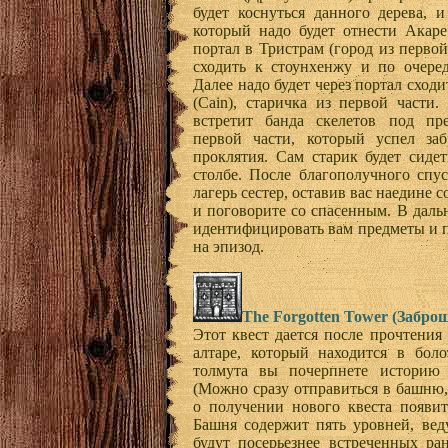
будет коснуться данного дерева, 
который надо будет отнести Акаре
портал в Тристрам (город из первой
сходить к стоунхенжу и по очеред
Далее надо будет через портал сход
(Cain), старичка из первой части
встретит банда скелетов под пре
первой части, который успел заб
проклятия. Сам старик будет сиде
столбе. После благополучного спус
лагерь сестер, оставив вас наедине с
и поговорите со спасенным. В даль
идентифицировать вам предметы и п
на эпизод.
The Forgotten Tower (Забр
Этот квест дается после прочтени
алтаре, который находится в боло
толмута вы почерпнете историю 
(Можно сразу отправиться в башню, 
о получении нового квеста появит
Башня содержит пять уровней, вед
будут посерьезнее встреченных ра