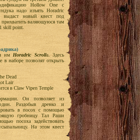
модификацию Hollow One с
ндука надо изъять Horadric
ый выдаст новый квест под
ьте прихватить валяющуюся там
skill point.
радрика)
ия им
Horadric Scroll
а. Здесь
ые в наборе позволят открыть
the Dead
ot Lair
ится в Claw Vipen Temple
ормации. Он позволяет из
 один. Раздобыв древко и
ировать в посох с помощью
стоящую гробницу Тал Раши
ощью посоха задействовать
сыпальницу. На этом квест