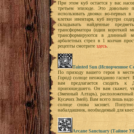
При этом куб остается у вас насо
третьем эпизоде. Это довольно 
использовать двояко: во-первых в 
клетки ивентаря, куб внутри сод
складывать найденные предмет
трансформатора (один короткий м
трансформируются в длинный м
арбалетных стрел в 1 колчан прос
рецепты смотрите
здесь
.
Tainted Sun (Испорченное С
По приходу вашего героя в местн
Город) солнце неожиданно гаснет. П
вам предлагается сходить к Д
произошедшего. Он вам скажет, чт
(Змеиный Алтарь), расположенный
Кусачих Змей). Вам всего лишь надо
солнце снова засияет. Попутн
набалдашник, необходимый для квеста
Arcane Sanctuary (Тайное 