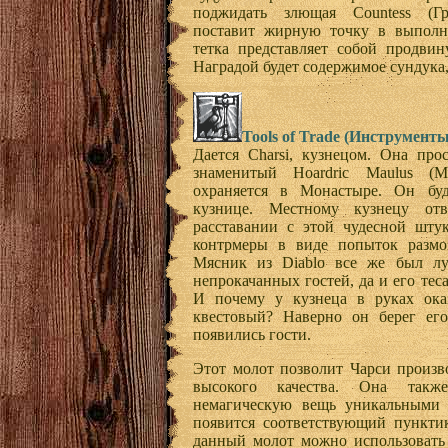
поджидать злющая Countess (Гр
поставит жирную точку в выполне
тетка представляет собой продвин
Наградой будет содержимое сундука,
Tools of Trade (Инструмент
Дается Charsi, кузнецом. Она про
знаменитый Hoardric Maulus (М
охраняется в Монастыре. Он бу
кузнице. Местному кузнецу от
расставании с этой чудесной шту
контрмеры в виде попыток размоз
Мясник из Diablo все же был лу
непрокачанных гостей, да и его тес
И почему у кузнеца в руках ока
квестовый? Наверно он берег его
появились гости.
Этот молот позволит Чарси произв
высокого качества. Она такж
немагическую вещь уникальными
появится соответствующий пунктик
данный молот можно использовать 