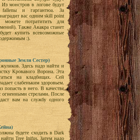
 Из монстров в логове будут
, fallenы и гаргантюа. За
аградит вас одним skill point
ы можете потратитить для
 умений). Также Акакра станет
будет купить всевозможные
одержимым :).
хоронные Земли Сестер)
 жуликов. Здесь надо найти и
стку Кровавого Ворона. Эта
таться на кладбищах. Сей
ладает слабеньким здоровьем.
з попасть в него. В качестве
 с огненными стрелами. После
даст вам на службу одного
Кейна)
олжны будете сходить в Dark
айти Tree Inifus. Затем надо