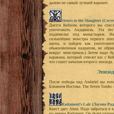
далеко не самый лучший вариант.
Sisters to the Slaughter (Сест
Дается Кейном, которого вы спас
уничтожить Андариель. Эта бес
подземелье под монастырем. Н
сильнейшие монстры первого эпи
шиты, и найдем как уничтожить
обыкновенным нахрапом, не обращ
вокруг монстриков.) Затем надо бу
каравана, который отвезет вас с Ке
что станет началом второго эпизода.
Эпизод
После победы над Andariel вы попа
Ближнем Востоке. The Seven Tombs -
Radament's Lair (Логово Ра
Квест дает Atma. Надо забраться в 
по имени Radament. Он будет охраня