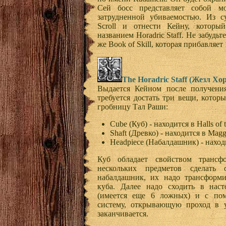
Сей босс представляет собой 
затрудненной убиваемостью. Из су
Scroll и отнести Кейну, котор
названием Horadric Staff. Не забуд
же Book of Skill, которая прибавляет 1 
The Horadric Staff (Жезл Хо
Выдается Кейном после получен
требуется достать три вещи, котор
гробницу Тал Раши:
Cube (Куб) - находится в Halls of 
Shaft (Древко) - находится в Magg
Headpiece (Набалдашник) - наход
Куб обладает свойством трансф
нескольких предметов сделать
набалдашник, их надо трансформ
куба. Далее надо сходить в на
(имеется еще 6 ложных) и с пом
систему, открывающую проход в у
заканчивается.