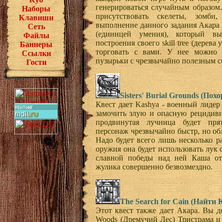
генерироваться случайным образом.
Наборы
присутствовать скелеты, зомби
Клавиши
выполнение данного задания Акара н
Сеть
(единицей умения), который в
Файлы
построения своего skill tree (дерева
Баннеры
торговать с вами. У нее можно 
Ссылки
пузырьки с чрезвычайно полезным с
Гости
Sisters' Burial Grounds (По
Квест дает Kashya - военный лидер
замочить злую и опасную рецидиви
продвинутая лучница будет пря
персонаж чрезвычайно быстр, но об
Надо будет всего лишь несколько ра
оружия она будет использовать лук
славной победы над ней Каша от
жулика совершенно безвозмездно.
The Search for Cain (Найти 
Этот квест также дает Акара. Вы д
Woods (Дремучий Лес) Тристрама и н