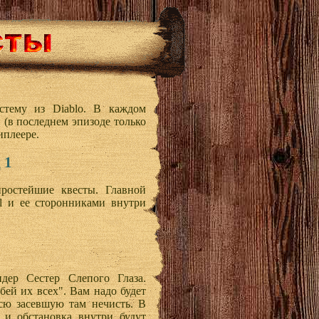
стему из Diablo. В каждом
в (в последнем эпизоде только
иплеере.
 1
ростейшие квесты. Главной
el и ее сторонниками внутри
дер Сестер Слепого Глаза.
бей их всех". Вам надо будет
сю засевшую там нечисть. В
 и обстановка внутри будут