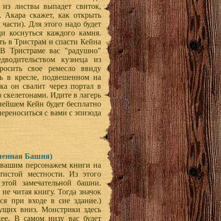
и из листвы выпадет свиток,
. Акара скажет, как открыть
 части). Для этого надо будет
и коснуться каждого камня.
ить в Тристрам и спасти Кейна
. В Тристраме вас "радушно"
дводительством кузнеца из
росить свое ремесло ввиду
ть в кресле, подвешенном на
ка он свалит через портал в
о скелетонами. Идите в лагерь
нейшем Кейн будет бесплатно
ереноситься с вами с эпизода
ошенная Башня)
я вашим персонажем книги на
тистой местности. Из этого
этой замечательной башни.
не читая книгу. Тогда значок
ся при входе в сие здание.)
ущих вниз. Монстрики здесь
нее. В самом низу вас будет