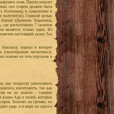
 разрушен злом. Принц пошлет
мных сил (гарем должен быть
и). Наложниц, к сожалению в
не получится:). Главной целью
 Journal (Дневник Хоразона),
ь, где расположено 7 склепов
м является только один. Из
 помечен настоящий склеп Тал
Sanctuary, портал в которое
 (своеобразная матрешка:)).
но похоже на сеть порталов в
ry, вас попросят уничтожить
ришлось уничтожить, так как
ам он не опасен - главное
ов клана Ада и личей, которые
героя. Хохочет он громко, но
один удар, и в мире на одного