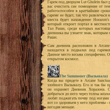
Гарем под дворцом Lut Gholein был
вас очистить сие помещение от те
работоспособен в кратчайшие срок
гареме не будет, так что развлечься 
квеста будет нахождение Horazon's
который откроет портал в местност
Тал Раши, среди которых настоящи
дневника вы узнаете знак, которым
Раши.
Сам дневник расположен в Arcane 
находится в подвалах под гаремом
Данное место весьма специфично. О
открытом космосе.
The Summoner (Вызывала)
Когда вы придете в Arcane Sanctua
злобного Вызывалу. Его и так бы п
он охраняет Дневник Хоразона. С
добраться до него через толпы козл
любят поджигать почву под ногами 
вот со здоровьем у него проблемы - 
негодяя меньше.