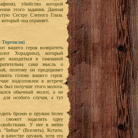
афиня), убийство которой
нии этого задания. Данная
утую Сестру Слепого Глаза.
 который она охраняет.
ы Торговли)
сит вашего героя возвратить
олот Хорадрика), который
дет находиться в тамошней
вратительна сама мысль о
кой, поэтому он предпримет
жить голову вашего героя.
чше подготовлен к встрече
ак был получше этого молота.
зался обычный молот, а не
 для особого случая, а тут
одить броню и оружие более
е сможет наделить одну
 свойствами. У нее в меню
 "Imbue" (Вселить). Кстати,
в качестве оружия, хотя это