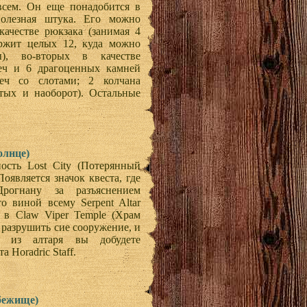
всем. Он еще понадобится в
полезная штука. Его можно
качестве рюкзака (занимая 4
ержит целых 12, куда можно
ы), во-вторых в качестве
еч и 6 драгоценных камней
еч со слотами; 2 колчана
тых и наоборот). Остальные
олнце)
ость Lost City (Потерянный
оявляется значок квеста, где
рогнану за разъяснением
о виной всему Serpent Altar
 в Claw Viper Temple (Храм
 разрушить сие сооружение, и
о из алтаря вы добудете
 Horadric Staff.
Убежище)