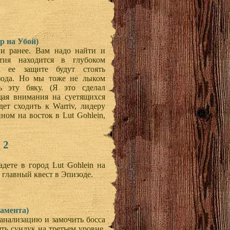
ер на Убой)
ли ранее. Вам надо найти и
тия находится в глубоком
а ее защите будут стоять
зода. Но мы тоже не лыком
 эту бяку. (Я это сделал
ая внимания на суетящихся
дет сходить к Warriv, лидеру
йном на восток в Lut Gohlein,
 2
дете в город Lut Gohlein на
 главный квест в Эпизоде.
дамента)
канализацию и замочить босса
ть сундук на третьем уровне.