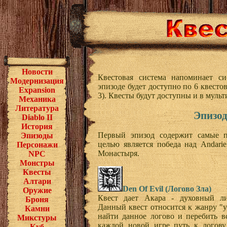
Новости
Квестовая система напоминает си
Модернизация
эпизоде будет доступно по 6 квесто
Expansion
3). Квесты будут доступны и в мульт
Механика
Литература
Эпизод
Diablo II
История
Первый эпизод содержит самые п
Эпизоды
целью является победа над Andari
Персонажи
Монастыря.
NPC
Монстры
Квесты
Алтари
Den Of Evil (Логово Зла)
Оружие
Квест дает Акара - духовный ли
Броня
Данный квест относится к жанру "у
Камни
найти данное логово и перебить в
Микстуры
каждой новой игре путь к логову
Куб