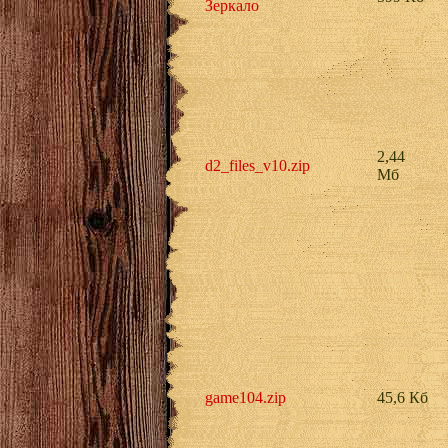
Зеркало
2,44
d2_files_v10.zip
Мб
game104.zip
45,6 Кб