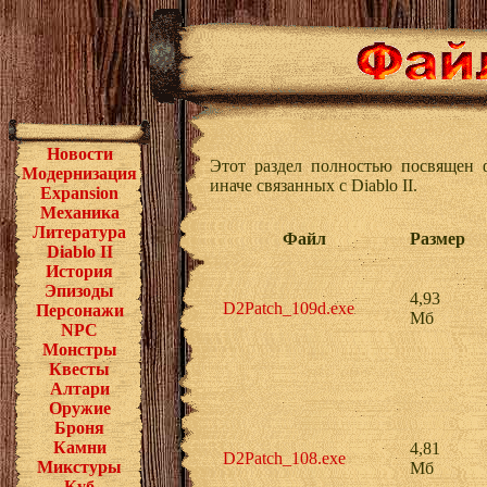
Новости
Этот раздел полностью посвящен 
Модернизация
иначе связанных с Diablo II.
Expansion
Механика
Литература
Файл
Размер
Diablo II
История
Эпизоды
4,93
D2Patch_109d.exe
Персонажи
Мб
NPC
Монстры
Квесты
Алтари
Оружие
Броня
Камни
4,81
D2Patch_108.exe
Микстуры
Мб
Куб