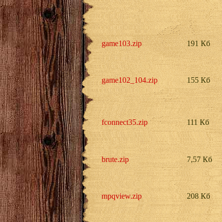
game103.zip
191 Кб
game102_104.zip
155 Кб
fconnect35.zip
111 Кб
brute.zip
7,57 Кб
mpqview.zip
208 Кб