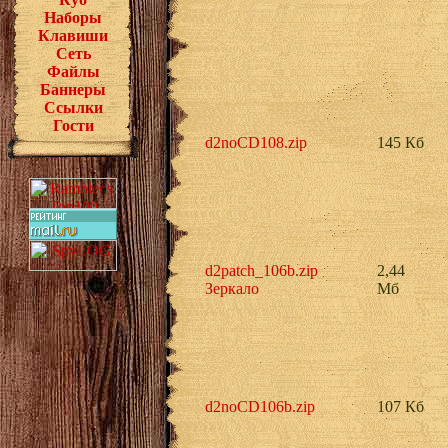
Наборы
Клавиши
Сеть
Файлы
Баннеры
Ссылки
Гости
d2noCD108.zip
145 Кб
d2patch_106b.zip
2,44
Зеркало
Мб
d2noCD106b.zip
107 Кб