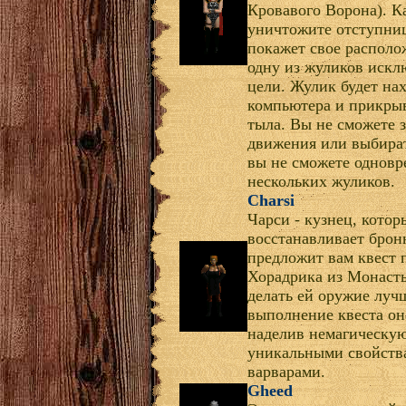
Кровавого Ворона). К
уничтожите отступниц
покажет свое располо
одну из жуликов искл
цели. Жулик будет на
компьютера и прикрыв
тыла. Вы не сможете з
движения или выбират
вы не сможете одновр
нескольких жуликов.
Charsi
Чарси - кузнец, котор
восстанавливает брон
предложит вам квест
Хорадрика из Монасты
делать ей оружие лучш
выполнение квеста он
наделив немагическу
уникальными свойств
варварами.
Gheed