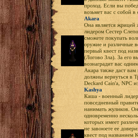
проход. Если вы побед
возьмет вас с собой в
Akara
Она является жрицей 
лидером Сестер Слепо
сможете покупать во
оружие и различные в
первый квест под назв
(Логово Зла). За его 
вознаградит вас одним 
Акара также даст вам к
должны вернуться в Т
Deckard Cain'а, NPC и
Kashya
Каша - военный лидер
повседневный правите
нанимать жуликов. О
одновременно несколь
которых имеет различ
не завоюете ее довери
квест под названием K