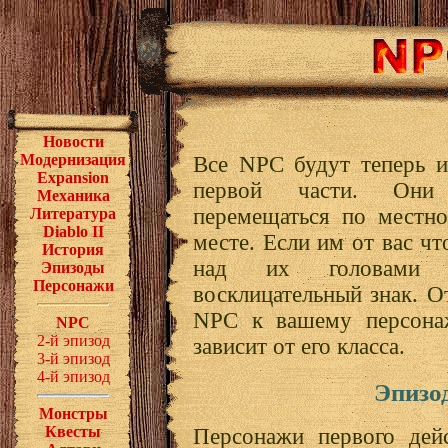
Новости
Модернизация
Все NPC будут теперь и
Expansion
первой части. Они
Механика
перемещаться по местно
Литература
Diablo II
месте. Если им от вас чт
История
над их головами б
Эпизоды
Персонажи
восклицательный знак. 
NPC к вашему персонаж
NPC
2-й эпизод
зависит от его класса.
3-й эпизод
4-й эпизод
Эпизод
Монстры
Квесты
Персонажи первого дей