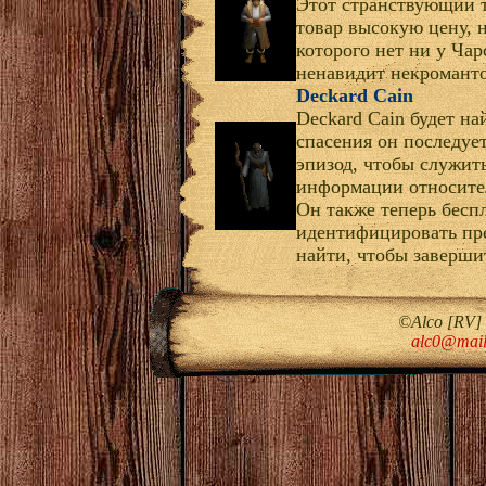
Этот странствующий т
товар высокую цену, н
которого нет ни у Ча
ненавидит некроманто
Deckard Cain
Deckard Cain будет на
спасения он последует
эпизод, чтобы служит
информации относите
Он также теперь бесп
идентифицировать пре
найти, чтобы завершит
©Alco [RV]
alc0@mail