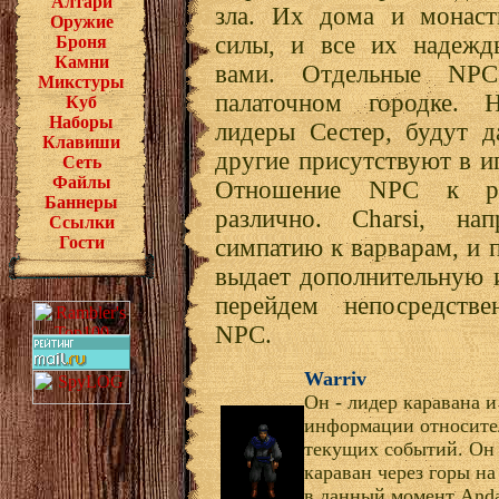
Алтари
зла. Их дома и монаст
Оружие
силы, и все их надежд
Броня
Камни
вами. Отдельные NP
Микстуры
палаточном городке. 
Куб
Наборы
лидеры Сестер, будут д
Клавиши
другие присутствуют в и
Сеть
Файлы
Отношение NPC к ра
Баннеры
различно. Charsi, нап
Ссылки
Гости
симпатию к варварам, и 
выдает дополнительную 
перейдем непосредств
NPC.
Warriv
Он - лидер каравана 
информации относите
текущих событий. Он
караван через горы на
в данный момент Anda