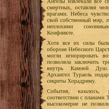
Ангелы извлекали все с
смертных, оставляя чел
врагами. Небеса чувств
свой собственный мир, л
неплохими союзни
Конфликте.
Хотя все их силы были
обороне Небесного Царст
могли игнорировать во
позволяла заключить тр
внутрь Камней Душ.
Архангел Тураель пода
секреты Хорадриму.
События, казалось, 
соответствии с планами 
высокомерие не позволи