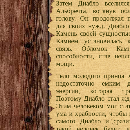
Затем Диабло вселилс
Альбречта, воткнув об
голову. Он продолжал п
для своих нужд. Диабло
Камень своей сущность
Камнем установилась к
связь. Обломок Кам
способности, став непл
мощи.
Тело молодого принца А
недостаточно емким 
энергии, которая тр
Поэтому Диабло стал жд
Этим человеком мог стат
ума и храбрости, чтобы 
самого Диабло и срази
такой человек будет д