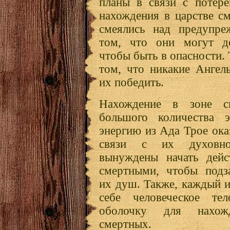
планы в связи с потере
нахождения в царстве с
смеялись над предупре
том, что они могут до
чтобы быть в опасности.
том, что никакие Ангел
их победить.
Нахождение в зоне с
большого количества э
энергию из Ада Трое ока
связи с их духовн
вынуждены начать дейс
смертными, чтобы подза
их душ. Также, каждый 
себе человеческое те
оболочку для нахож
смертных.