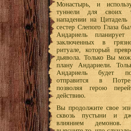
Монастырь, и использ
туннели для своих 
нападении на Цитадель
сестер Слепого Глаза бы
Андариель планирует
заключенных в гряз
ритуале, который превр
дьявола. Только Вы мож
плану Андариели. Толь
Андариель будет по
отправится в Потре
позволяя герою пере
действию.
Вы продолжите свое эпи
сквозь пустыни и дж
влиянием демонов. 
выясните то, что случало