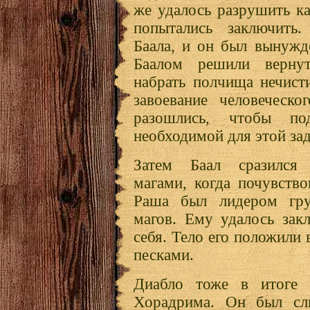
же удалось разрушить ка
попытались заключить
Баала, и он был вынужд
Баалом решили верну
набрать полчища нечист
завоевание человеческо
разошлись, чтобы под
необходимой для этой зад
Затем Баал сразился
магами, когда почувство
Раша был лидером гр
магов. Ему удалось зак
себя. Тело его положили 
песками.
Диабло тоже в итоге 
Хорадрима. Он был сл