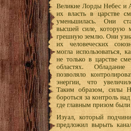
Великие Лорды Небес и 
их власть в царстве см
уменьшилась. Они ст
высшей силе, которую м
грешную землю. Они узна
их человеческих сою
могла использоваться, к
не только в царстве см
областях. Обладани
позволяло контролирова
энергии, что увеличи
Таким образом, силы Н
бороться за контроль на
где главным призом были
Изуал, который подчин
предложил вырыть кана