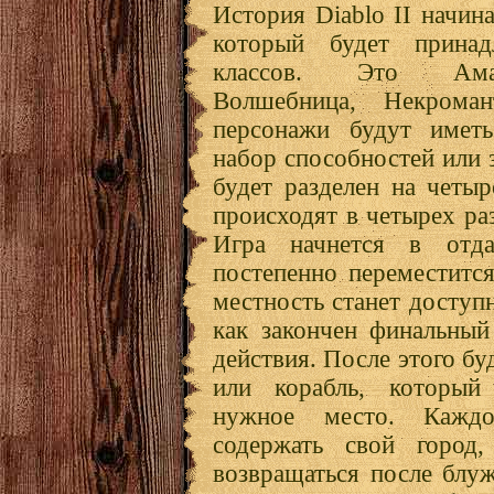
История Diablo II начина
который будет прина
классов. Это Амаз
Волшебница, Некрома
персонажи будут иметь
набор способностей или з
будет разделен на четыр
происходят в четырех ра
Игра начнется в отд
постепенно переместитс
местность станет доступн
как закончен финальный
действия. После этого бу
или корабль, который
нужное место. Каждо
содержать свой город,
возвращаться после блу