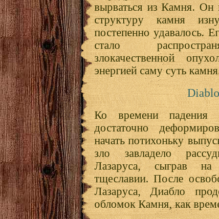
вырваться из Камня. Он 
структуру камня из
постепенно удавалось. Е
стало распростра
злокачественной опухо
энергией саму суть камня
Diablo
Ко времени падения 
достаточно деформиро
начать потихоньку выпус
зло завладело рассу
Лазаруса, сыграв н
тщеславии. После осво
Лазаруса, Диабло прод
обломок Камня, как врем