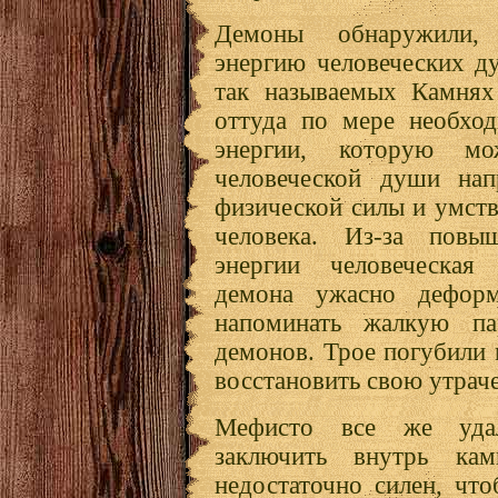
Демоны обнаружили,
энергию человеческих д
так называемых Камнях
оттуда по мере необход
энергии, которую м
человеческой души нап
физической силы и умст
человека. Из-за повыш
энергии человеческая
демона ужасно деформ
напоминать жалкую п
демонов. Трое погубили 
восстановить свою утрач
Мефисто все же уда
заключить внутрь к
недостаточно силен, что