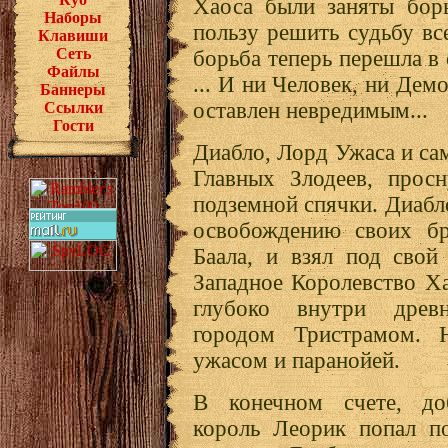
Хаоса были заняты бор
Наборы
пользу решить судьбу вс
Клавиши
Сеть
борьба теперь перешла в
Файлы
... И ни Человек, ни Дем
Баннеры
оставлен невредимым...
Ссылки
Гости
Диабло, Лорд Ужаса и са
Главных Злодеев, просн
подземной спячки. Диабл
освобождению своих бр
Баала, и взял под свой
Западное Королевство Ха
глубоко внутри древ
городом Тристрамом. 
ужасом и паранойей.
В конечном счете, до
король Леорик попал по