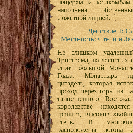
пещерам и катакомбам.
наполнена собствен
сюжетной линией.
Действие 1: С
Местность: Степи и З
Не слишком удаленны
Тристрама, на лесистых 
стоит большой Монасты
Глаза. Монастырь пр
цитадель, которая испо
проход через горы из З
таинственного Востока
королевстве находятс
гранита, высокие хвойн
степь. В многочис
расположены логова 