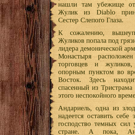
нашли там убежище от 
Жулик из Diablo при
Сестер Слепого Глаза.
К сожалению, вышеуп
Жуликов попала под грязн
лидера демонической арм
Монастыря расположен
торговцев и жуликов,
опорным пунктом во вр
Восток. Здесь наход
спасенный из Тристрама
этого неспокойного врем
Андариель, одна из зло
надеется оставить себе 
господство темных сил 
стране. А пока, Анд