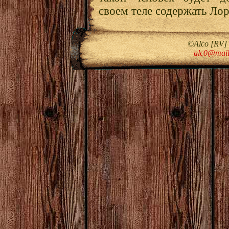
своем теле содержать Лор
©Alco [RV]
alc0@mail