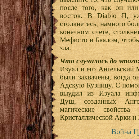
после того, как он или
восток. В Diablo II, 
столкнетесь, намного бол
конечном счете, столкне
Мефисто и Баалом, чтобы
зла.
Что случилось до этого
Изуал и его Ангельский 
были захвачены, когда о
Адскую Кузницу. С пом
выудил из Изуала ин
Душ, созданных Анг
магические свойства 
Кристаллической Арки и 
Война Г