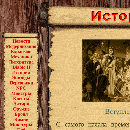
Новости
Модернизация
Expansion
Механика
Литература
Diablo II
История
Эпизоды
Персонажи
NPC
Монстры
Квесты
Алтари
Оружие
Вступле
Броня
Камни
С самого начала време
Микстуры
Куб